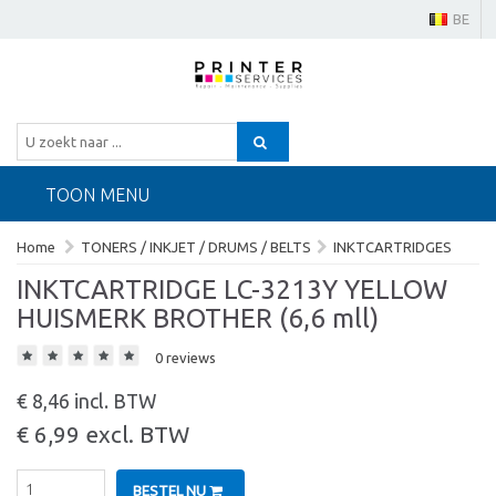
BE
TOON MENU
Home
TONERS / INKJET / DRUMS / BELTS
INKTCARTRIDGES
INKTCARTRIDGE LC-3213Y YELLOW
HUISMERK BROTHER (6,6 mll)
0 reviews
€ 8,46 incl. BTW
€ 6,99 excl. BTW
BESTEL NU