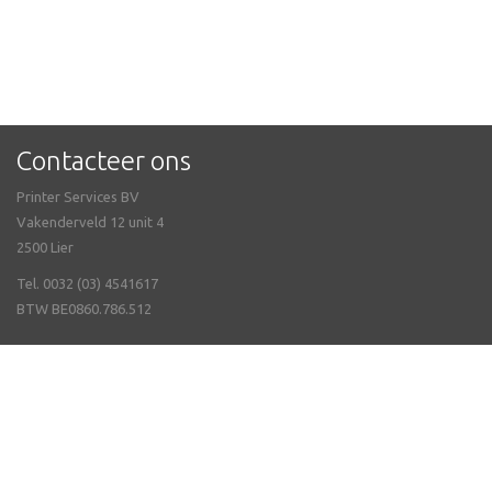
Contacteer ons
Printer Services BV
Vakenderveld 12 unit 4
2500 Lier
Tel. 0032 (03) 4541617
BTW BE0860.786.512
Veel gestelde vragen
Algemene Voorwaarden
email
GDPR - AVG