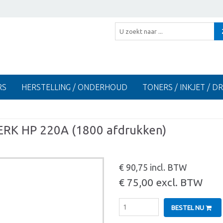
RS
HERSTELLING / ONDERHOUD
TONERS / INKJET / D
K HP 220A (1800 afdrukken)
€ 90,75 incl. BTW
€ 75,00 excl. BTW
BESTEL NU