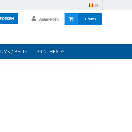
BE
ZOEKEN
0 items
Aanmelden
RUMS / BELTS
PRINTHEADS