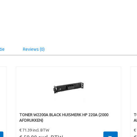
tie
Reviews (0)
TONER W2200A BLACK HUISMERK HP 220A (2000
T
AFDRUKKEN)
A
€ 71.39 incl. BTW
€