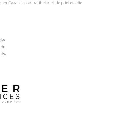
er Cyaan is compatibel met de printers die
3dw
fdn
3fdw