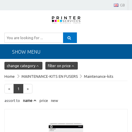
GB
SHOW MENU
change category
filter on price
Home
MAINTENANCE-KITS EN FUSERS
Maintenance-kits
«
1
»
assort to
name
price
new