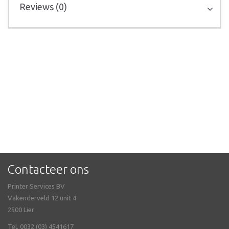
Reviews (0)
Contacteer ons
Printer Services BV
Vakenderveld 12 unit 4
2500 Lier
Tel. 0032 (03) 4541617