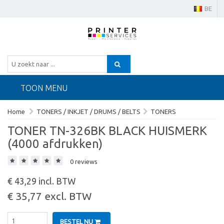
BE
TOON MENU
Home
TONERS / INKJET / DRUMS / BELTS
TONERS
TONER TN-326BK BLACK HUISMERK
(4000 afdrukken)
0 reviews
€ 43,29 incl. BTW
€ 35,77 excl. BTW
BESTEL NU